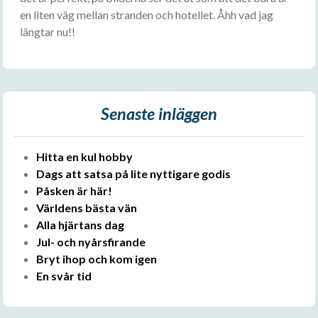
en liten väg mellan stranden och hotellet. Åhh vad jag
längtar nu!!
Senaste inläggen
Hitta en kul hobby
Dags att satsa på lite nyttigare godis
Påsken är här!
Världens bästa vän
Alla hjärtans dag
Jul- och nyårsfirande
Bryt ihop och kom igen
En svår tid