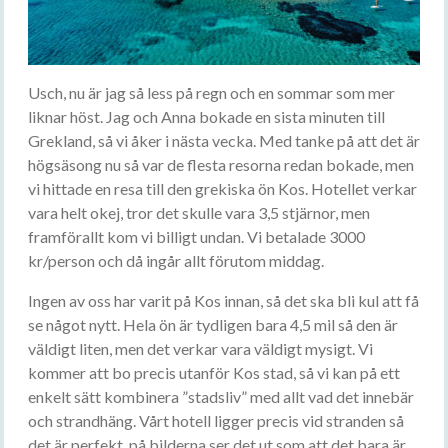
Usch, nu är jag så less på regn och en sommar som mer
liknar höst. Jag och Anna bokade en sista minuten till
Grekland, så vi åker i nästa vecka. Med tanke på att det är
högsäsong nu så var de flesta resorna redan bokade, men
vi hittade en resa till den grekiska ön Kos. Hotellet verkar
vara helt okej, tror det skulle vara 3,5 stjärnor, men
framförallt kom vi billigt undan. Vi betalade 3000
kr/person och då ingår allt förutom middag.
Ingen av oss har varit på Kos innan, så det ska bli kul att få
se något nytt. Hela ön är tydligen bara 4,5 mil så den är
väldigt liten, men det verkar vara väldigt mysigt. Vi
kommer att bo precis utanför Kos stad, så vi kan på ett
enkelt sätt kombinera ”stadsliv” med allt vad det innebär
och strandhäng. Vårt hotell ligger precis vid stranden så
det är perfekt, på bilderna ser det ut som att det bara är