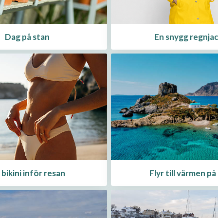
Dag på stan
En snygg regnja
 bikini inför resan
Flyr till värmen på