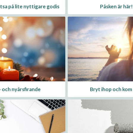
tsa på lite nyttigare godis
Påsken är här!
- och nyårsfirande
Bryt ihop och kom