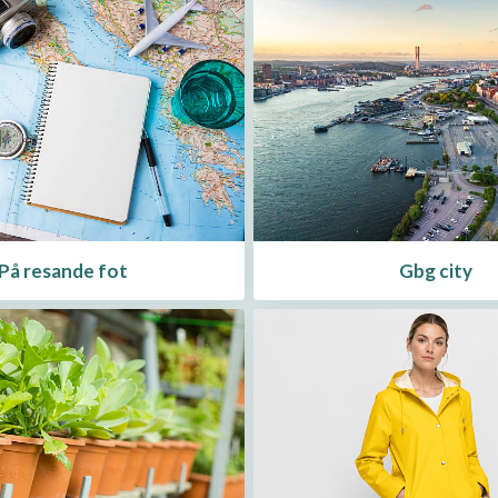
Gbg city
På resande fot