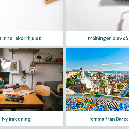
t inne i ekorrhjulet
Målningen blev så 
Ny inredning
Hemma från Barce