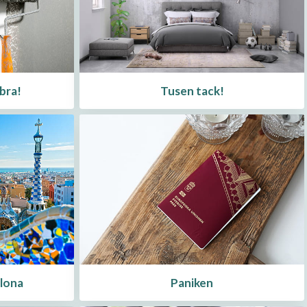
bra!
Tusen tack!
lona
Paniken